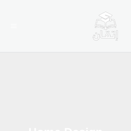
خطي
لى
لمحتوى